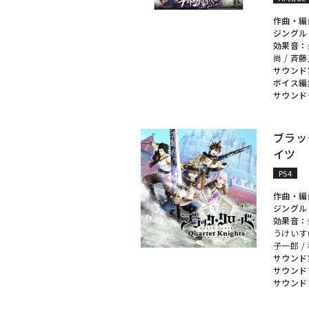
作曲・編
ジングル
効果音：
尚
/ 斉
サウンド
ボイス編
サウンド
ブラッ
イツ
PS4
作曲・編
ジングル
効果音：
うけいす
子一郎
/
サウンド
サウンド
サウンド