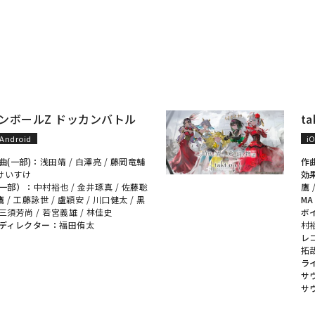
ンボールZ ドッカンバトル
t
Android
i
曲(一部)：
浅田靖
/
白澤亮
/
藤岡竜輔
作
けいすけ
効
一部）：
中村裕也
/
金井琢真
/
佐藤聡
鷹
鷹
/
工藤詠世
/
盧穎安
/
川口健太
/
黒
MA
三須芳尚
/
若宮義雄
/
林佳史
ボ
ディレクター：
福田侑太
村
レ
拓
ラ
サ
サ