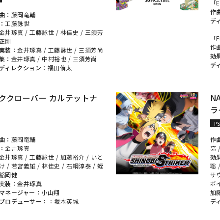
「E
作
曲：
藤岡竜輔
デ
：
工藤詠世
金井琢真
/
工藤詠世
/
林佳史
/
三須芳
「F
藤正剛
作
実装：
金井琢真
/
工藤詠世
/
三須芳尚
効
集：
金井琢真
/
中村裕也
/
三須芳尚
デ
ディレクション：
福田侑太
ククローバー カルテットナ
N
ラ
P
曲：
藤岡竜輔
作
：
金井琢真
亮
金井琢真
/
工藤詠世
/
加藤裕介
/
いと
効
け
/
若宮義雄
/
林佳史
/
石綱淳泰
/
蛭
聡
稲岡健
サ
実装：
金井琢真
ボ
マネージャー：
小山翔
加
プロデューサー：
：
坂本英城
デ