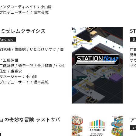
ィングコーディネイト：
小山翔
プロデューサー：
：
坂本英城
 ミゼレムクライシス
ST
Android
S
岡竜輔
/
佐藤聡
/
いとうけいすけ
/
白
作
効
：
工藤詠世
サ
工藤詠世
/
蛭子一郎
/
金井琢真
/
中村
サ
佳史
/
盧穎安
マネージャー：
小山翔
プロデューサー：
：
坂本英城
ョの奇妙な冒険 ラストサバ
ア
A