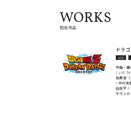
WORKS
担当作品
ドラゴ
iOS
作曲・編
/
いとう
効果音（
/
仲村実
田就平
/
サウンド