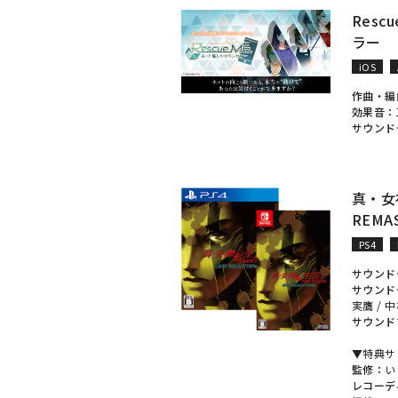
Resc
ラー
iOS
作曲・編
効果音：
サウンド
真・女神
REMA
PS4
サウンド
サウンド
実鷹
/
中
サウンド
▼特典サ
監修：
い
レコーデ