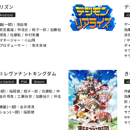
リズン
デ
Android
i
曲(一部)：
浅田靖
ゲ
若宮義雄
/
林佳史
/
蛭子一郎
/
加藤裕
効
琢真
/
佐藤聡
/
仲村実鷹
詠
マネージャー：
小山翔
/
プロデューサー：
：
坂本英城
ボ
サ
サ
II レヴァナントキングダム
き
o Switch
PS4
Steam
i
一部)：
稲岡健
/
蛭子一郎
/
佐藤聡
/
仲
作
金井琢真
/
工藤詠世
/
加藤裕介
/
林佳
効
郎
実装(一部)：
金井琢真
ボ
ション(一部)：
稲岡健
サ
中
サ