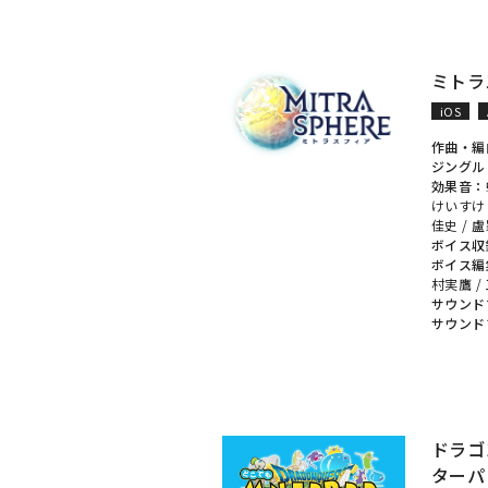
ミトラス
iOS
作曲・編
ジングル
効果音：
けいすけ
佳史
/
盧
ボイス収
ボイス編
村実鷹
/
サウンド
サウンド
ドラゴ
ターパ