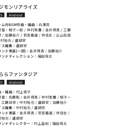
ジモンリアライズ
OS
Android
ーム内BGM作曲・編曲：
白澤亮
果音：
蛭子一郎
/
仲村実鷹
/
金井琢真
/
工藤
世
/
加藤裕介
/
若宮義雄
/
林佳史
/
込山拓哉
中村裕也
/
盧穎安
イス編集：
盧穎安
ウンド実装(一部)：
金井琢真
/
加藤裕介
ウンドディレクション：
福田侑太
ららファンタジア
OS
Android
曲・編曲：
村上徳子
果音：
佐藤聡
/
金井琢真
/
仲村実鷹
/
蛭子一
/
工藤詠世
/
中村裕也
/
盧穎安
/
加藤裕介
イス編集：
中村裕也
/
盧穎安
ウンド実装：
金井琢真
/
若宮義雄
/
林佳史
/
村裕也
/
盧穎安
ウンドディレクター：
村上晶紀
/
福田侑太