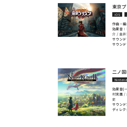
東京プ
iOS
作曲・編
効果音：
介
/
金井
サウンド
サウンド
二ノ国
Nintend
効果音(
村実鷹
/
史
サウンド
ディレク