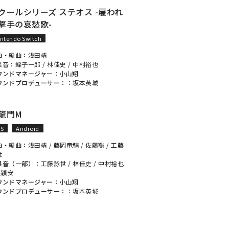
クールシリーズ ステオス -雇われ
撃手の哀愁歌-
intendo Switch
曲・編曲：
浅田靖
果音：
蛭子一郎
/
林佳史
/
中村裕也
ウンドマネージャー：
小山翔
ウンドプロデューサー：
：
坂本英城
龍門M
OS
Android
曲・編曲：
浅田靖
/
藤岡竜輔
/
佐藤聡
/
工藤
世
果音（一部）：
工藤詠世
/
林佳史
/
中村裕也
盧穎安
ウンドマネージャー：
小山翔
ウンドプロデューサー：
：
坂本英城