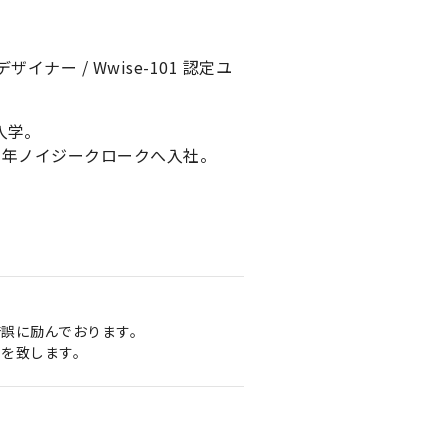
ー / Wwise-101 認定ユ
入学。
7年ノイジークロークへ入社。
誤に励んでおります。
りを致します。