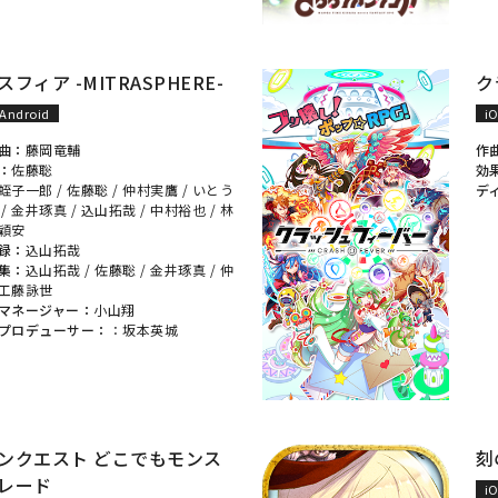
フィア -MITRASPHERE-
ク
Android
i
曲：
藤岡竜輔
作
：
佐藤聡
効
蛭子一郎
/
佐藤聡
/
仲村実鷹
/
いとう
デ
/
金井琢真
/
込山拓哉
/
中村裕也
/
林
穎安
録：
込山拓哉
集：
込山拓哉
/
佐藤聡
/
金井琢真
/
仲
工藤詠世
マネージャー：
小山翔
プロデューサー：
：
坂本英城
ンクエスト どこでもモンス
刻
レード
i