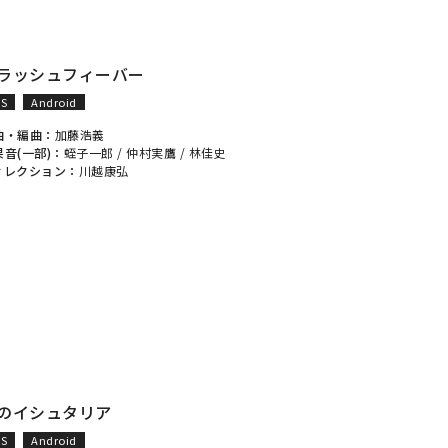
ラッシュフィーバー
OS
Android
曲・編曲：
加藤浩義
果音(一部)：
蛭子一郎
/
仲村実鷹
/
林佳史
ィレクション：
川越康弘
のイシュタリア
OS
Android