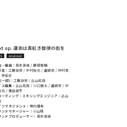
akt op. 運命は真紅き旋律の街を
OS
Android
曲・編曲：
坂本英城
/
藤岡竜輔
果音：
工藤詠世
/
中村裕也
/
盧穎安
/
仲村実
/
林佳史
 (一部)：
工藤詠世
/
込山拓哉
イス編集：
込山拓哉
/
川口健太
/
盧穎安
/
中
裕也
/
黒田就平
コーディング・ミキシングエンジニア：
込山
哉
イツマネジメント：
陣内優希
ウンドマネージャー：
小山翔
ウンドプロデューサー：
坂本英城