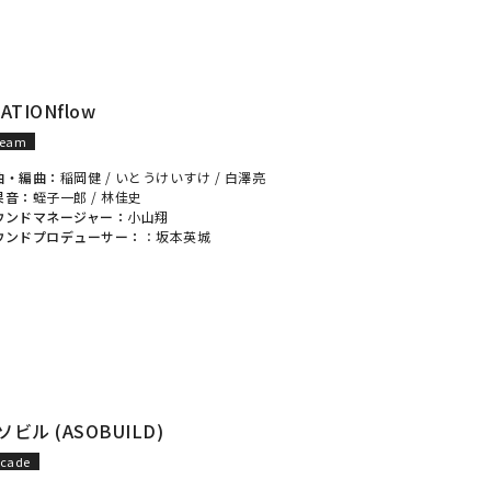
ATIONflow
team
曲・編曲：
稲岡健
/
いとうけいすけ
/
白澤亮
果音：
蛭子一郎
/
林佳史
ウンドマネージャー：
小山翔
ウンドプロデューサー：
：
坂本英城
ソビル (ASOBUILD)
rcade