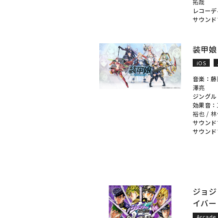
拓哉
レコーデ
サウンド
装甲娘
iOS
音楽：
藤
澤亮
ジングル
効果音：
裕也
/
林
サウンド
サウンド
ジョジ
イバー
Arcade