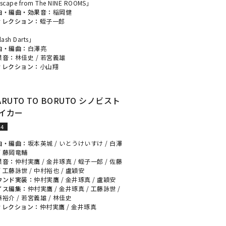
scape from The NINE ROOMS」
曲・編曲・効果音：
稲岡健
ィレクション：
蛭子一郎
lash Darts」
曲・編曲：
白澤亮
果音：
林佳史
/
若宮義雄
ィレクション：
小山翔
ARUTO TO BORUTO シノビスト
イカー
S4
曲・編曲：
坂本英城
/
いとうけいすけ
/
白澤
/
藤岡竜輔
果音：
仲村実鷹
/
金井琢真
/
蛭子一郎
/
佐藤
/
工藤詠世
/
中村裕也
/
盧穎安
ウンド実装：
仲村実鷹
/
金井琢真
/
盧穎安
イス編集：
仲村実鷹
/
金井琢真
/
工藤詠世
/
藤裕介
/
若宮義雄
/
林佳史
ィレクション：
仲村実鷹
/
金井琢真