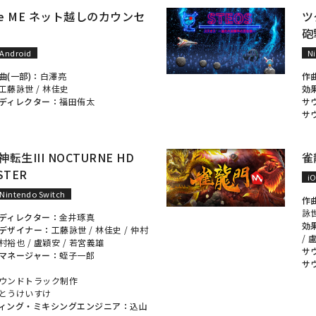
ue ME ネット越しのカウンセ
ツ
砲
Android
N
曲(一部)：
白澤亮
作
工藤詠世
/
林佳史
効
ディレクター：
福田侑太
サ
サ
転生III NOCTURNE HD
雀
STER
i
Nintendo Switch
作
詠
ディレクター：
金井琢真
効
デザイナー：
工藤詠世
/
林佳史
/
仲村
/
村裕也
/
盧穎安
/
若宮義雄
サ
マネージャー：
蛭子一郎
サ
ウンドトラック制作
とうけいすけ
ィング・ミキシングエンジニア：
込山