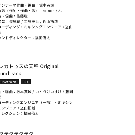
インテーマ作曲・編曲：
坂本英城
題歌（作詞・作曲・歌）：
rionosさん
曲・編曲：
佐藤聡
果音：
佐藤聡
/
工藤詠世
/
込山拓哉
コーディング・ミキシングエンジニア：
込山
哉
ウンドディレクター：
福田侑太
レカトゥスの天秤 Original
undtrack
oundtrack
CD
曲・編曲：
坂本英城
/
いとうけいすけ
/
藤岡
輔
コーディングエンジニア（一部）・ミキシン
エンジニア：
込山拓哉
ィレクション：
福田侑太
クテクテクテク