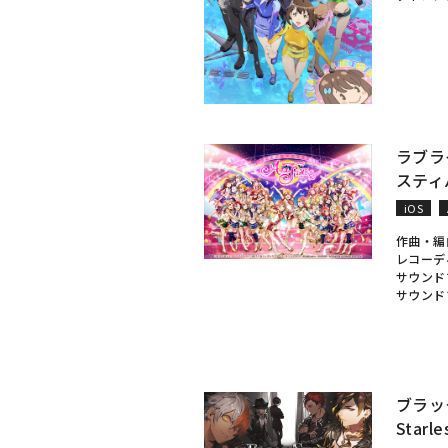
ラブラ
スティバ
iOS
作曲・編
レコーデ
サウンド
サウンド
ブラック
Starle