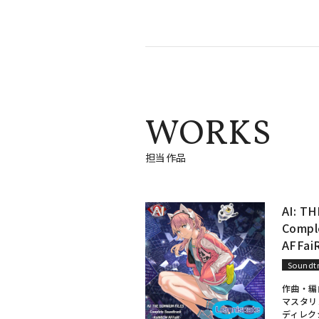
WORKS
担当作品
AI: T
Compl
AFFai
Soundt
作曲・編
マスタリ
ディレク