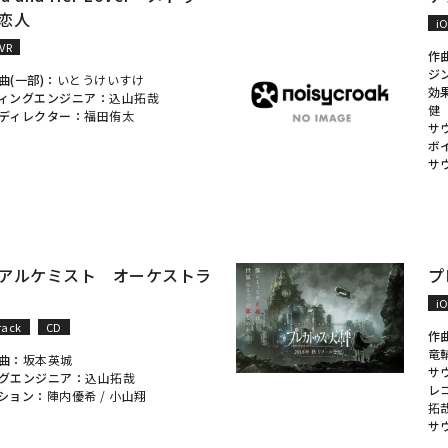
恋人
i
VR
作
ジ
曲(一部)：
いとうけいすけ
効
ィングエンジニア：
込山拓哉
健
ディレクター：
福田侑太
サ
ボ
サ
アルケミスト オーケストラ
プ
i
rack
CD
作
竜
曲：
坂本英城
サ
グエンジニア：
込山拓哉
レ
ション：
陣内優希
/
小山翔
拓
サ