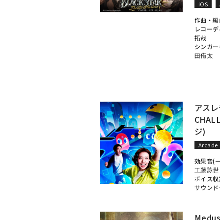
iOS
作曲・編
レコーデ
拓哉
シンガー
田侑太
アスレチ
CHA
ジ)
Arcade
効果音(
工藤詠世
ボイス収
サウンド
Medus