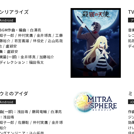
ンリアライズ
T
Android
ア
BGM作曲・編曲：
白澤亮
音
蛭子一郎
/
仲村実鷹
/
金井琢真
/
工藤
レ
藤裕介
/
若宮義雄
/
林佳史
/
込山拓哉
拓
也
/
盧穎安
デ
集：
盧穎安
実装(一部)：
金井琢真
/
加藤裕介
ディレクション：
福田侑太
ウミのアイダ
ミ
Android
i
曲(一部)：
浅田靖
/
藤岡竜輔
/
白澤亮
作
：
浅田靖
ジ
蛭子一郎
/
佐藤聡
/
仲村実鷹
/
金井琢
効
裕介
け
ングエンジニア：
込山拓哉
佳