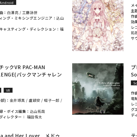
Android
メ
主
曲：
白澤亮
/
工藤詠世
作
ィング・ミキシングエンジニア：
込山
効
レ
キャスティング・ディレクション：
福
拓
サ
ックVR PAC-MAN
プ
LLENGE(パックマンチャレン
So
S
VR
作
竜
一部)：
金井琢真
/
盧穎安
/
蛭子一郎
/
レ
グ
録・ボイス編集：
込山拓哉
デ
ディレクター：
福田侑太
a and Her Lover メドゥ
テ