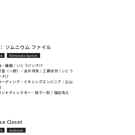
I： ソムニウム ファイル
S4
Nintendo Switch
曲・編曲：
いとうけいすけ
果音（一部）：
金井琢真
/
工藤詠世
/
いとう
いすけ
コーディング・ミキシングエンジニア：
込山
哉
ウンドディレクター：
蛭子一郎
/
福田侑太
ice Closet
OS
Android