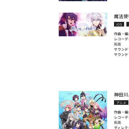
魔法使
iOS
作曲・編
レコーデ
拓哉
サウンド
サウンド
神田川J
アニメ
作曲・編
レコーデ
拓哉
ディレク