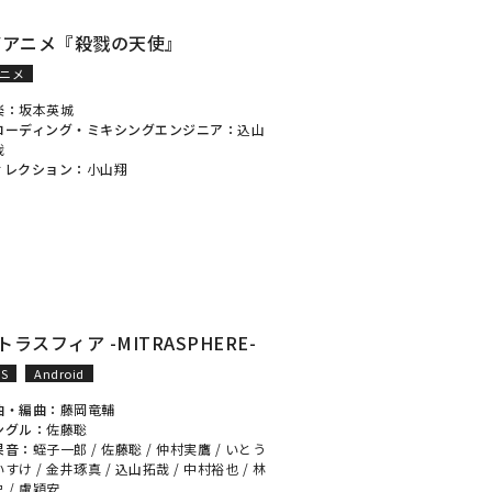
Vアニメ『殺戮の天使』
ニメ
楽：
坂本英城
コーディング・ミキシングエンジニア：
込山
哉
ィレクション：
小山翔
トラスフィア -MITRASPHERE-
OS
Android
曲・編曲：
藤岡竜輔
ングル：
佐藤聡
果音：
蛭子一郎
/
佐藤聡
/
仲村実鷹
/
いとう
いすけ
/
金井琢真
/
込山拓哉
/
中村裕也
/
林
史
/
盧穎安