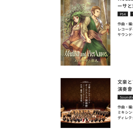
ーサと
PS4
作曲・編
レコーデ
サウンド
文豪と
演奏會
Soundt
作曲・編
ミキシン
ディレク