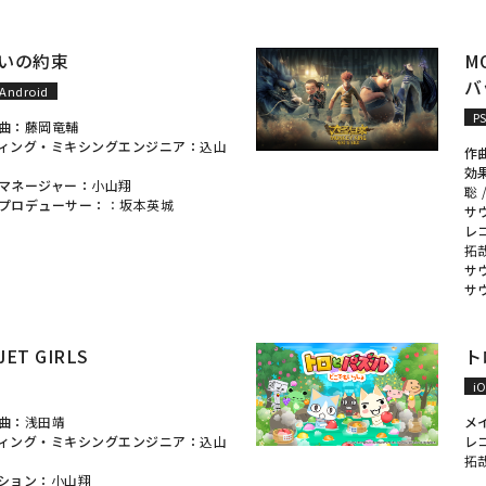
いの約束
M
バ
Android
P
曲：
藤岡竜輔
ィング・ミキシングエンジニア：
込山
作
効
マネージャー：
小山翔
聡
プロデューサー：
：
坂本英城
サ
レ
拓
サ
サ
ET GIRLS
ト
i
曲：
浅田靖
メ
ィング・ミキシングエンジニア：
込山
レ
拓
ション：
小山翔