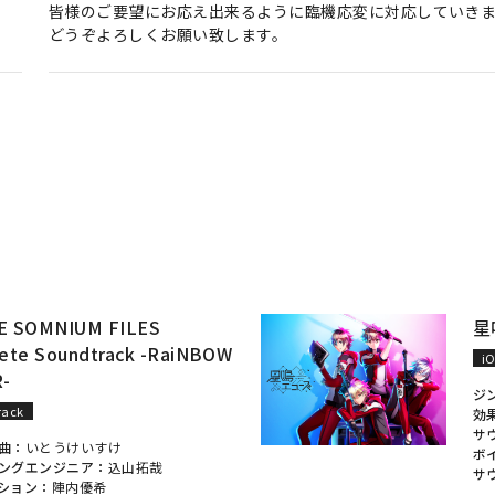
皆様のご要望にお応え出来るように臨機応変に対応していき
どうぞよろしくお願い致します。
HE SOMNIUM FILES
星
ete Soundtrack -RaiNBOW
i
R-
ジ
rack
効
サ
曲：
いとうけいすけ
ボ
ングエンジニア：
込山拓哉
サ
ション：
陣内優希