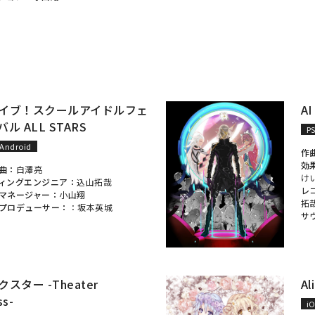
イブ！スクールアイドルフェ
A
ル ALL STARS
P
Android
作
効
曲：
白澤亮
け
ィングエンジニア：
込山拓哉
レ
マネージャー：
小山翔
拓
プロデューサー：
：
坂本英城
サ
スター -Theater
Al
ss-
i