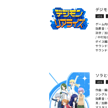
デジモ
iOS
ゲーム内
効果音：
詠世
/
加
/
中村裕
ボイス編
サウンド
サウンド
ソラと
iOS
作曲・編
ジングル
効果音：
真
/
加藤
マスタリ