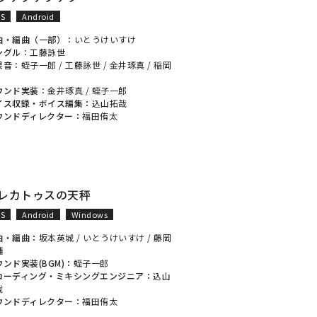
OS
Android
曲・編曲（一部）
：
いとうけいすけ
ングル
：
工藤詠世
果音
：
蛭子一郎
/
工藤詠世
/
金井琢真
/
稲岡
ウンド実装
：
金井琢真
/
蛭子一郎
イス収録・ボイス編集：
込山拓哉
ウンドディレクター：
福田侑太
レカトゥスの天秤
OS
Android
Windows
曲・編曲：
坂本英城
/
いとうけいすけ
/
藤岡
輔
ウンド実装(BGM)：
蛭子一郎
コーディング・ミキシングエンジニア：
込山
哉
ウンドディレクター：
福田侑太