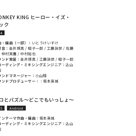
ONKEY KING ヒーロー・イズ・
ック
S4
曲・編曲（一部）：
いとうけいすけ
果音：
金井琢真
/
蛭子一郎
/
工藤詠世
/
佐藤
/
仲村実鷹
/
中村裕也
ウンド実装：
金井琢真
/
工藤詠世
/
蛭子一郎
コーディング・ミキシングエンジニア：
込山
哉
ウンドマネージャー：
小山翔
ウンドプロデューサー：
：
坂本英城
ロとパズル～どこでもいっしょ～
OS
Android
インテーマ作曲・編曲：
坂本英城
コーディング・ミキシングエンジニア：
込山
哉