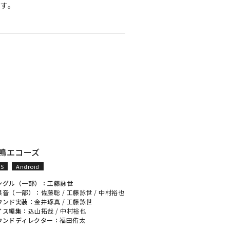
ます。
鳴エコーズ
OS
Android
ングル（一部）：
工藤詠世
果音（一部）：
佐藤聡
/
工藤詠世
/
中村裕也
ウンド実装：
金井琢真
/
工藤詠世
イス編集：
込山拓哉
/
中村裕也
ウンドディレクター：
福田侑太