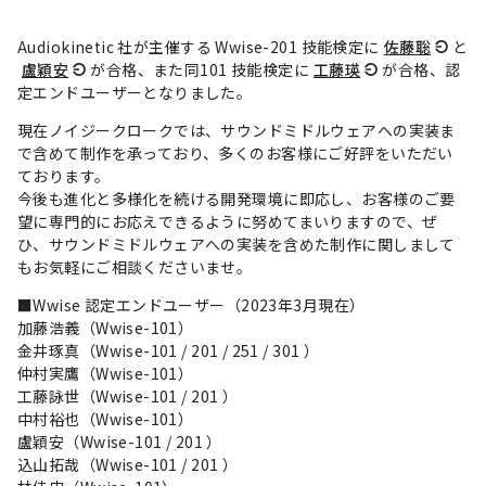
Audiokinetic 社が主催する Wwise-201 技能検定に
佐藤聡
と
盧穎安
が合格、また同101 技能検定に
工藤瑛
が合格、認
定エンドユーザーとなりました。
現在ノイジークロークでは、サウンドミドルウェアへの実装ま
で含めて制作を承っており、多くのお客様にご好評をいただい
ております。
今後も進化と多様化を続ける開発環境に即応し、お客様のご要
望に専門的にお応えできるように努めてまいりますので、ぜ
ひ、サウンドミドルウェアへの実装を含めた制作に関しまして
もお気軽にご相談くださいませ。
■Wwise 認定エンドユーザー（2023年3月現在）
加藤浩義（Wwise-101）
金井琢真（Wwise-101 / 201 / 251 / 301 ）
仲村実鷹（Wwise-101）
工藤詠世（Wwise-101 / 201 ）
中村裕也（Wwise-101）
盧穎安（Wwise-101 / 201 ）
込山拓哉（Wwise-101 / 201 ）