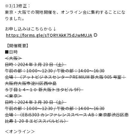
※3/13修正：
東京・大阪での現地開催を、オンライン会に集約することにな
りました。
お申し込みはこちらから↓
https://forms.gle/sTQRYAkK75dJwMUJA
【開催概要】
■日時
＜大阪＞
日時：2024 年 3 月 23 日（土）
午前の部：10:00～12:30 / 午後の部：14:00～16:30
会場：（アットビジネスセンターPREMIUM 新大阪 905 号室：
大阪府大阪市淀川区西中島
５丁目１４−１０ 新大阪トヨタビル 9F）
＜東京＞
日時：2024 年 3 月 30 日（土）
午前の部：10:00～12:30 / 午後の部：14:00～16:30
会場：（EBiS303 カンファレンススペース AB：東京都渋谷区恵
比寿 1-20-8 エビススバルビル）
＜オンライン＞