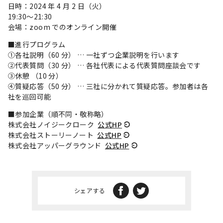
日時：2024 年 4 月 2 日（火）
19:30～21:30
会場：zoom でのオンライン開催
■進行プログラム
①各社説明（60 分） … 一社ずつ企業説明を行います
②代表質問（30 分） … 各社代表による代表質問座談会です
③休憩 （10 分）
④質疑応答（50 分） … 三社に分かれて質疑応答。参加者は各
社を巡回可能
■参加企業（順不同・敬称略）
株式会社ノイジークローク
公式HP
株式会社ストーリーノート
公式HP
株式会社アッパーグラウンド
公式HP
シェアする