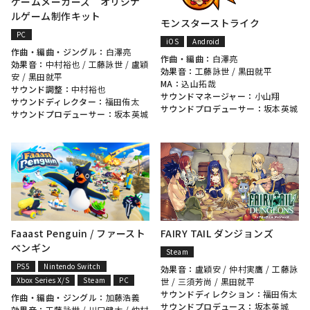
ゲームメーカーズ オリジナ
ルゲーム制作キット
モンスターストライク
PC
iOS
Android
作曲・編曲・ジングル：
白澤亮
作曲・編曲：
白澤亮
効果音：
中村裕也
/
工藤詠世
/
盧穎
効果音：
工藤詠世
/
黒田就平
安
/
黒田就平
MA：
込山拓哉
サウンド調整：
中村裕也
サウンドマネージャー：
小山翔
サウンドディレクター：
福田侑太
サウンドプロデューサー：
坂本英城
サウンドプロデューサー：
坂本英城
FAIRY TAIL ダンジョンズ
Faaast Penguin / ファースト
ペンギン
Steam
PS5
Nintendo Switch
効果音：
盧穎安
/
仲村実鷹
/
工藤詠
Xbox Series X/S
Steam
PC
世
/
三須芳尚
/
黒田就平
サウンドディレクション：
福田侑太
作曲・編曲・ジングル：
加藤浩義
サウンドプロデュース：
坂本英城
効果音：
工藤詠世
/
川口健太
/
仲村