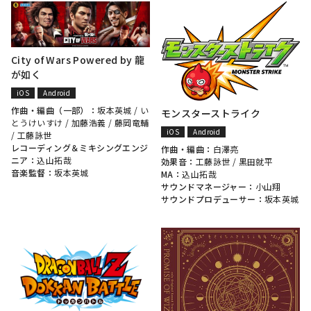
City of Wars Powered by 龍
が如く
iOS
Android
作曲・編曲（一部）：
坂本英城
/
い
モンスターストライク
とうけいすけ
/
加藤浩義
/
藤岡竜輔
iOS
Android
/
工藤詠世
レコーディング＆ミキシングエンジ
作曲・編曲：
白澤亮
ニア：
込山拓哉
効果音：
工藤詠世
/
黒田就平
音楽監督：
坂本英城
MA：
込山拓哉
サウンドマネージャー：
小山翔
サウンドプロデューサー：
坂本英城