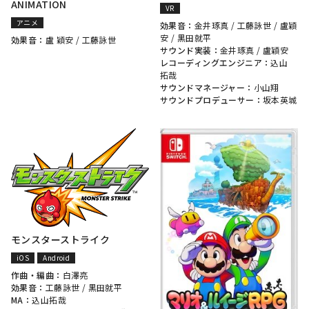
ANIMATION
VR
アニメ
効果音：
金井琢真
/
工藤詠世
/
盧穎
安
/
黒田就平
効果音：
盧 穎安
/
工藤詠世
サウンド実装：
金井琢真
/
盧穎安
レコーディングエンジニア：
込山
拓哉
サウンドマネージャー：
小山翔
サウンドプロデューサー：
坂本英城
モンスターストライク
iOS
Android
作曲・編曲：
白澤亮
効果音：
工藤詠世
/
黒田就平
MA：
込山拓哉