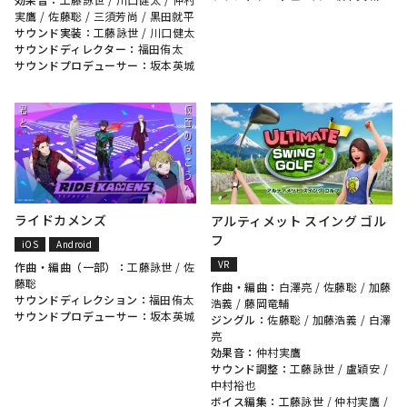
実鷹
/
佐藤聡
/
三須芳尚
/
黒田就平
サウンド実装：
工藤詠世
/
川口健太
サウンドディレクター：
福田侑太
サウンドプロデューサー：
坂本英城
ライドカメンズ
アルティメット スイング ゴル
フ
iOS
Android
VR
作曲・編曲（一部）：
工藤詠世
/
佐
藤聡
作曲・編曲：
白澤亮
/
佐藤聡
/
加藤
サウンドディレクション：
福田侑太
浩義
/
藤岡竜輔
サウンドプロデューサー：
坂本英城
ジングル：
佐藤聡
/
加藤浩義
/
白澤
亮
効果音：
仲村実鷹
サウンド調整：
工藤詠世
/
盧穎安
/
中村裕也
ボイス編集：
工藤詠世
/
仲村実鷹
/