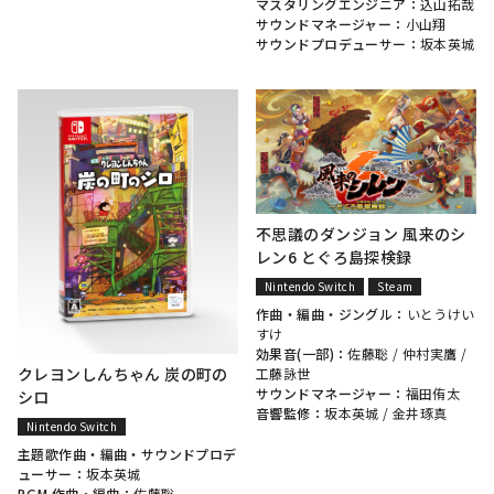
マスタリングエンジニア：
込山拓哉
サウンドマネージャー：
小山翔
サウンドプロデューサー：
坂本英城
不思議のダンジョン 風来のシ
レン6 とぐろ島探検録
Nintendo Switch
Steam
作曲・編曲・ジングル：
いとうけい
すけ
効果音(一部)：
佐藤聡
/
仲村実鷹
/
クレヨンしんちゃん 炭の町の
工藤詠世
サウンドマネージャー：
福田侑太
シロ
音響監修：
坂本英城
/
金井琢真
Nintendo Switch
主題歌作曲・編曲・サウンドプロデ
ューサー：
坂本英城
BGM 作曲・編曲：
佐藤聡