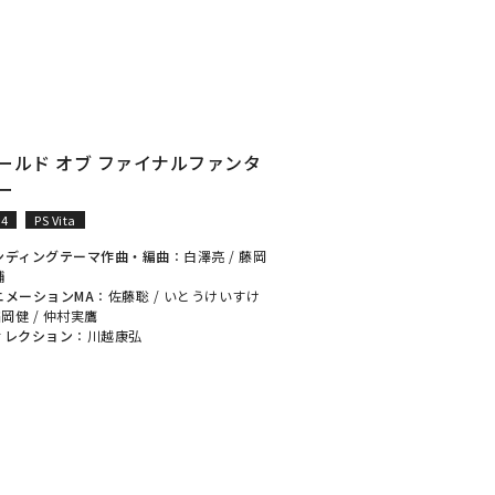
ールド オブ ファイナルファンタ
ー
S4
PS Vita
ンディングテーマ作曲・編曲
：
白澤亮
/
藤岡
輔
ニメーションMA
：
佐藤聡
/
いとうけいすけ
稲岡健
/
仲村実鷹
ィレクション
：
川越康弘