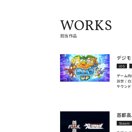
WORKS
担当作品
デジモ
iOS
ゲーム内
詠世
/
白
サウンド
首都高
Steam