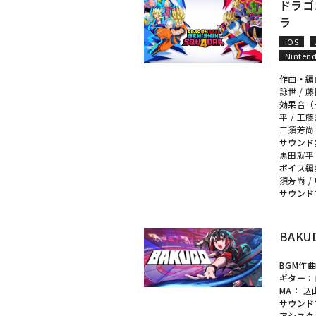
ドラゴ
ラ
iOS
Nintend
作曲・編
詠世
/
藤
効果音（
平
/
工藤
三須芳尚
サウンド
黒田就平
ボイス編
須芳尚
/
サウンド
BAKU
BGM作
ギター：
MA：
込
サウンド
アシスタ