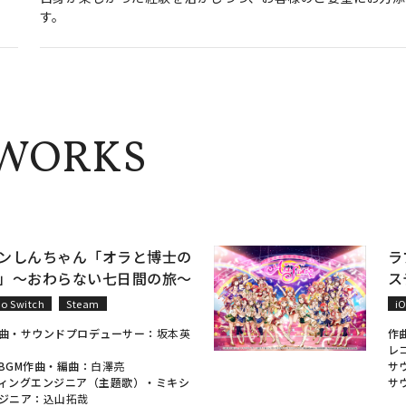
す。
 WORKS
ンしんちゃん「オラと博士の
ラ
」～おわらない七日間の旅～
ス
o Switch
Steam
i
曲・サウンドプロデューサー：
坂本英
作
レ
BGM作曲・編曲：
白澤亮
サ
ィングエンジニア（主題歌）・ミキシ
サ
ジニア：
込山拓哉