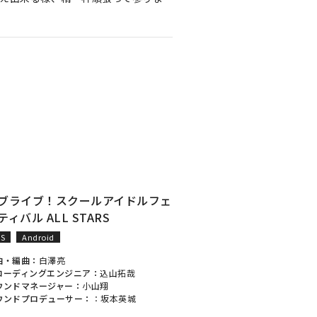
ブライブ！スクールアイドルフェ
ティバル ALL STARS
OS
Android
曲・編曲：
白澤亮
コーディングエンジニア：
込山拓哉
ウンドマネージャー：
小山翔
ウンドプロデューサー：
：
坂本英城