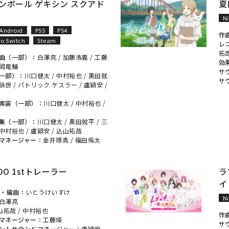
ンボール ゲキシン スクアド
夏
N
Android
PS5
PS4
作
o Switch
Steam
レ
拓
曲（一部）：
白澤亮
/
加藤浩義
/
工藤
効
岡竜輔
サ
一部）：
川口健太
/
中村裕也
/
黒田就
サ
詠世
/
パトリック ケスラー
/
盧穎安
/
実装（一部）：
川口健太
/
中村裕也
/
集（一部）：
川口健太
/
黒田就平
/
三
中村裕也
/
盧穎安
/
込山拓哉
マネージャー：
金井琢真
/
福田侑太
DO 1stトレーラー
ラ
イ
曲・編曲：
いとうけいすけ
N
白澤亮
山拓哉
/
中村裕也
作
マネージャー：
工藤瑛
サ
ントサウンドマネージャー：
盧穎安