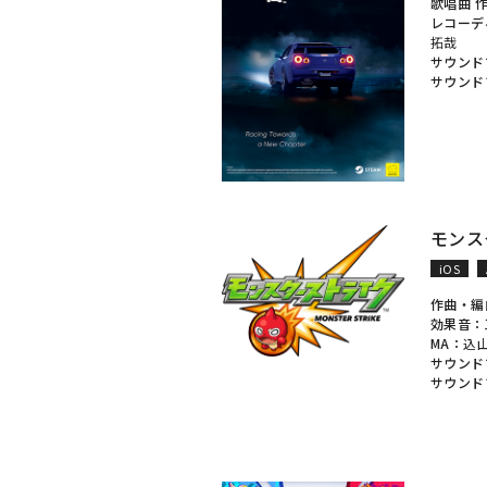
歌唱曲 作
レコーデ
拓哉
サウンド
サウンド
モンス
iOS
作曲・編
効果音：
MA：
込
サウンド
サウンド