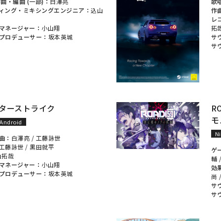
曲・編曲 (一部)：
白澤亮
歌
ィング・ミキシングエンジニア：
込山
作
レ
マネージャー：
小山翔
拓
プロデューサー：
坂本英城
サ
サ
ターストライク
R
モ
Android
N
曲：
白澤亮
/
工藤詠世
工藤詠世
/
黒田就平
ゲ
山拓哉
輔
マネージャー：
小山翔
効
プロデューサー：
坂本英城
尚
サ
サ