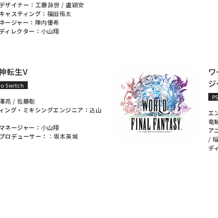
デザイナー：
工藤詠世
/
盧穎安
キャスティング：
福田侑太
ネージャー：
陣内優希
ディレクター：
小山翔
神転生V
ワ
ジ
o Switch
P
澤亮
/
佐藤聡
ィング・ミキシングエンジニア：
込山
エ
竜
マネージャー：
小山翔
ア
プロデューサー：
：
坂本英城
/
デ