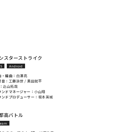
ンスターストライク
OS
Android
曲・編曲：
白澤亮
果音：
工藤詠世
/
黒田就平
A：
込山拓哉
ウンドマネージャー：
小山翔
ウンドプロデューサー：
坂本英城
都高バトル
team