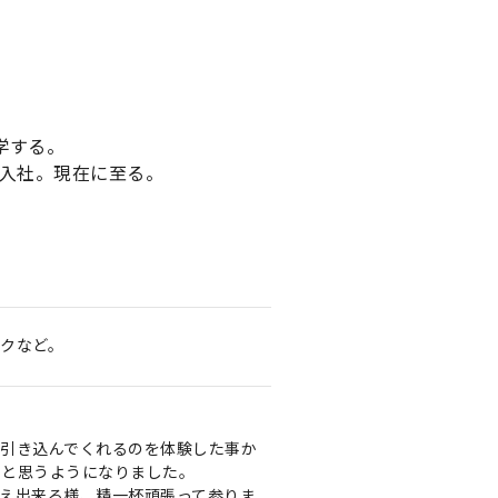
学する。
ク入社。現在に至る。
クなど。
に引き込んでくれるのを体験した事か
いと思うようになりました。
え出来る様、精一杯頑張って参りま