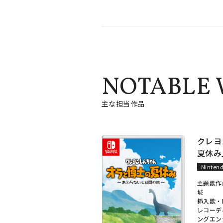
NOTABLE
主な担当作品
クレヨ
夏休み
Nintend
主題歌作
城
挿入歌・
レコーデ
ングエン