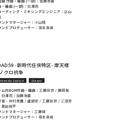
唱曲 作曲・編曲 (一部)：
加藤浩義
曲・編曲 (一部)：
白澤亮
コーディング・ミキシングエンジニア：
込山
哉
ウンドマネージャー：
小山翔
ウンドプロデューサー：
坂本英城
OAD59 -新時代任侠特区- 摩天楼
ノクロ抗争
intendo Switch
Steam
ーム内BGM作曲・編曲：
工藤詠世
/
藤岡竜
/
白澤亮
/
加藤浩義
果音：
仲村実鷹
/
盧穎安
/
工藤詠世
/
三須芳
/
黒田就平
ウンドマネージャー：
工藤瑛
ウンドプロデューサー：
坂本英城