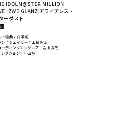
HE IDOLM@STER MILLION
IVE! ZWEIGLANZ アライアンス・
ターダスト
D
曲・編曲：
白澤亮
ホン / シェイカー：
工藤詠世
コーディングエンジニア：
込山拓哉
ィレクション：
小山翔