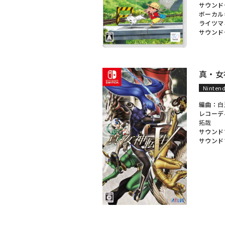
サウンド
ボーカル
ライツマ
サウンド
真・女
Nintend
編曲：
白
レコーデ
拓哉
サウンド
サウンド