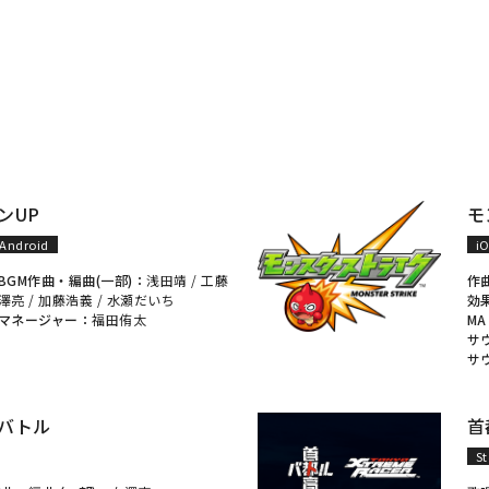
ンUP
モ
Android
i
BGM作曲・編曲(一部)：
浅田靖
/
工藤
作
澤亮
/
加藤浩義
/ 水瀬だいち
効
マネージャー：
福田侑太
M
サ
サ
バトル
首
S