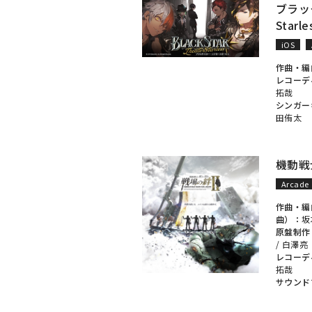
ブラック
Starle
iOS
作曲・編
レコーデ
拓哉
シンガー
田侑太
機動戦
Arcade
作曲・編
曲）：
坂
原盤制作
/
白澤亮
レコーデ
拓哉
サウンド