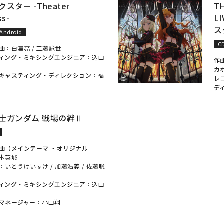
スター -Theater
T
ss-
L
ス
Android
C
曲：
白澤亮
/
工藤詠世
ィング・ミキシングエンジニア：
込山
作
カ
キャスティング・ディレクション：
福
レ
デ
士ガンダム 戦場の絆Ⅱ
曲（メインテーマ ・オリジナル
本英城
：
いとうけいすけ
/
加藤浩義
/
佐藤聡
ィング・ミキシングエンジニア：
込山
マネージャー：
小山翔