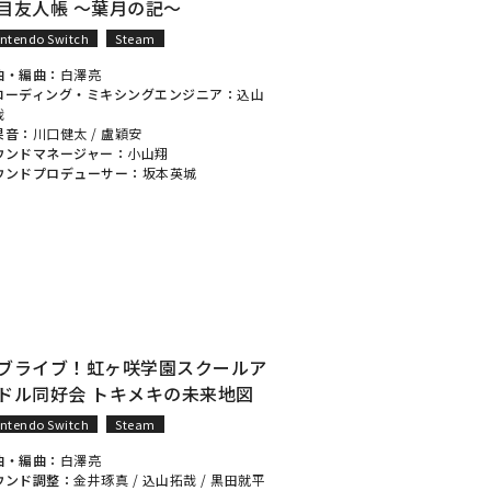
目友人帳 〜葉月の記〜
intendo Switch
Steam
曲・編曲：
白澤亮
コーディング・ミキシングエンジニア：
込山
哉
果音：
川口健太
/
盧穎安
ウンドマネージャー：
小山翔
ウンドプロデューサー：
坂本英城
ブライブ！虹ヶ咲学園スクールア
ドル同好会 トキメキの未来地図
intendo Switch
Steam
曲・編曲：
白澤亮
ウンド調整：
金井琢真
/
込山拓哉
/
黒田就平