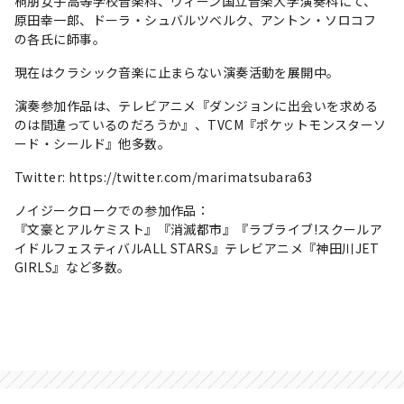
桐朋女子高等学校音楽科、ウィーン国立音楽大学演奏科にて、
原田幸一郎、ドーラ・シュバルツベルク、アントン・ソロコフ
の各氏に師事。
現在はクラシック音楽に止まらない演奏活動を展開中。
演奏参加作品は、テレビアニメ『ダンジョンに出会いを求める
のは間違っているのだろうか』、TVCM『ポケットモンスターソ
ード・シールド』他多数。
Twitter:
https://twitter.com/marimatsubara63
ノイジークロークでの参加作品：
『文豪とアルケミスト』『消滅都市』『ラブライブ!スクールア
イドルフェスティバルALL STARS』テレビアニメ『神田川JET
GIRLS』など多数。