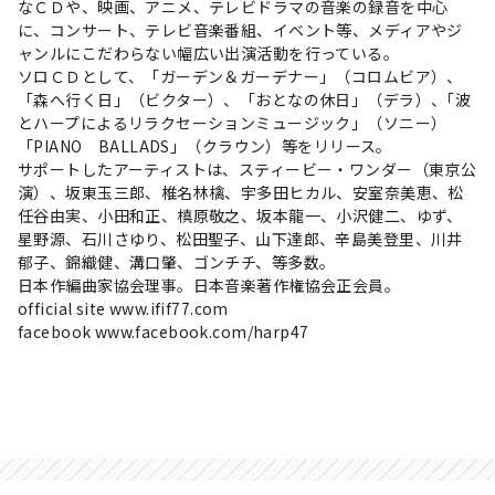
なＣＤや、映画、アニメ、テレビドラマの音楽の録音を中心
に、コンサート、テレビ音楽番組、イベント等、メディアやジ
ャンルにこだわらない幅広い出演活動を行っている。
ソロＣＤとして、「ガーデン＆ガーデナー」（コロムビア）、
「森へ行く日」（ビクター）、「おとなの休日」（デラ）、｢波
とハープによるリラクセーションミュージック」（ソニー）
「PIANO BALLADS」（クラウン）等をリリース。
サポートしたアーティストは、スティービー・ワンダー（東京公
演）、坂東玉三郎、椎名林檎、宇多田ヒカル、安室奈美恵、松
任谷由実、小田和正、槙原敬之、坂本龍一、小沢健二、ゆず、
星野源、石川さゆり、松田聖子、山下達郎、辛島美登里、川井
郁子、錦織健、溝口肇、ゴンチチ、等多数。
日本作編曲家協会理事。日本音楽著作権協会正会員。
official site
www.ifif77.com
facebook
www.facebook.com/harp47