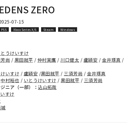
EDENS ZERO
2025-07-15
PS5
Xbox Series X/S
Steam
Windows
いとうけいすけ
須芳尚
/
黒田就平
/
仲村実鷹
/
川口健太
/
盧穎安
/
金井琢真
/
うけいすけ
/
盧穎安
/
黒田就平
/
三須芳尚
/
金井琢真
/
中村裕也
/
いとうけいすけ
/
黒田就平
/
三須芳尚
ンジニア（一部）：
込山拓哉
けいすけ
太
英城