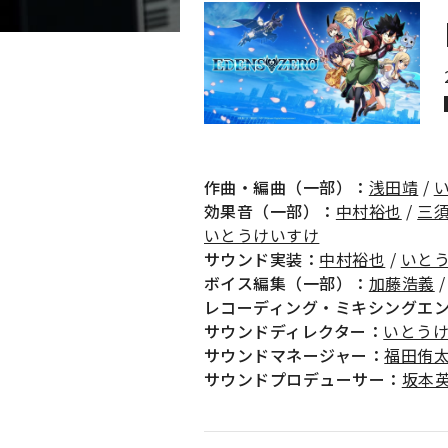
作曲・編曲（一部）：
浅田靖
/
効果音（一部）：
中村裕也
/
三
いとうけいすけ
サウンド実装：
中村裕也
/
いと
ボイス編集（一部）：
加藤浩義
レコーディング・ミキシングエ
サウンドディレクター：
いとう
サウンドマネージャー：
福田侑
サウンドプロデューサー：
坂本