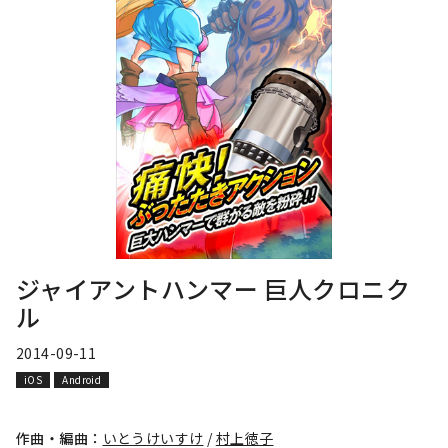
ジャイアントハンマー 巨人クロニク
ル
2014-09-11
iOS
Android
作曲・編曲：
いとうけいすけ
/
村上徳子