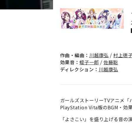
作曲・編曲：
川越康弘
/
村上徳
効果音：
蛭子一郎
/
佐藤聡
ディレクション：
川越康弘
ガールズストーリーTVアニメ「
PlayStation Vita版の
「よさこい」を盛り上げる音の