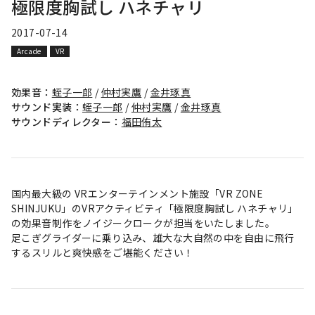
極限度胸試し ハネチャリ
2017-07-14
Arcade
VR
効果音：
蛭子一郎
/
仲村実鷹
/
金井琢真
サウンド実装：
蛭子一郎
/
仲村実鷹
/
金井琢真
サウンドディレクター：
福田侑太
国内最大級の VRエンターテインメント施設「VR ZONE
SHINJUKU」のVRアクティビティ「極限度胸試し ハネチャリ」
の効果音制作をノイジークロークが担当をいたしました。
足こぎグライダーに乗り込み、雄大な大自然の中を自由に飛行
するスリルと爽快感をご堪能ください！