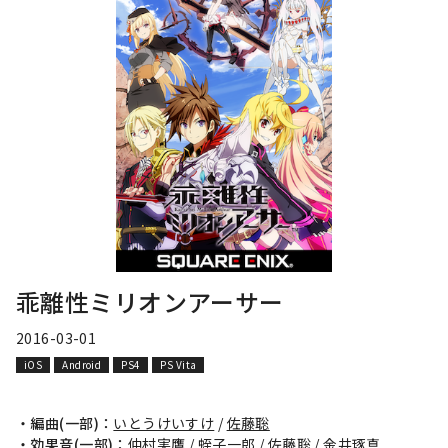
乖離性ミリオンアーサー
2016-03-01
iOS
Android
PS4
PS Vita
・編曲(一部)：
いとうけいすけ
/
佐藤聡
・効果音(一部)：
仲村実鷹
/
蛭子一郎
/
佐藤聡
/
金井琢真