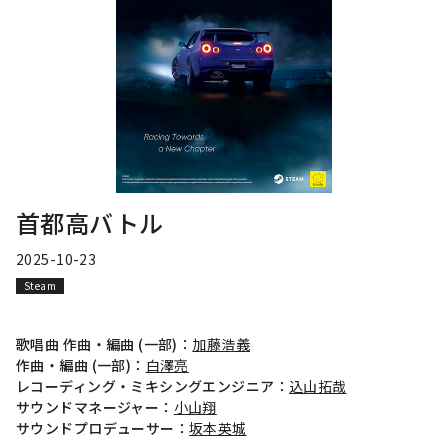
首都高バトル
2025-10-23
Steam
歌唱曲 作曲・編曲 (一部)：
加藤浩義
作曲・編曲 (一部)：
白澤亮
レコーディング・ミキシングエンジニア：
込山拓哉
サウンドマネージャー：
小山翔
サウンドプロデューサー：
坂本英城