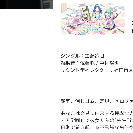
ジングル：
工藤詠世
効果音：
佐藤聡
/
中村裕也
サウンドディレクター：
福田侑
鉛筆、消しゴム、定規、セロフ
あなたは文具に由来する特異な
ィア学園」で彼女たちの“先生”
日常で巻き起こる不思議な事件