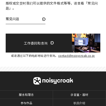
版权或交货时我们可以提供的文件格式等等，请查看「常见问
题」。
常见问题
工作委託和查询
或请透过以下的电邮地址进行查询。
contact@noisycroak.co.jp
服务和理念
录音室・器材
参与作品
职员介绍