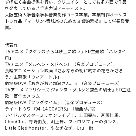
ず幅広く楽曲提供を行い、クリエイターとしても多方面で作品
を発表している若手実力派アーティスト。
大阪芸術大学音楽学科音楽制作コース卒業。卒業制作オーケス
トラ作品『マーリン-管弦楽のための交響的素描』にて学長賞受
賞。
代表作
TVアニメ『クジラの子らは砂上に歌う』ED主題歌「ハシタイ
ロ」
TVアニメ『メルヘン・メドヘン』（音楽プロデュース）
長編アニメーション映画『さよならの朝に約束の花をかざろ
う』主題歌「ウィアートル」
劇場版OVA『あさがおと加瀬さん。』（音楽プロデュース）
TVアニメ『ユリシーズ ジャンヌ・ダルクと錬金の騎士』ED主題
歌「百年のメラム」
劇場版OVA『フラグタイム』（音楽プロデュース）
テイ・トウワ『94-14 COVERS』（編曲/共同）
アイドルマスターミリオンライブ！、上田麗奈、斉藤壮馬、
ChouCho、寺嶋由芙、渕上舞、フィロソフィーのダンス、
Little Glee Monster、やなぎなぎ、Uru 他