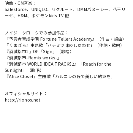
映像・CM音楽：
Salesforce、UNIQLO、リクルート、DMMバヌーシー、花王リ
ーゼ、H&M、ポケモンkids TV 他
ノイジークロークでの参加作品：
『予言者育成学園 Fortune Tellers Academy』（作曲・編曲）
『くまぱら』主題歌「ハチミツ味のしあわせ」（作詞・歌唱）
『消滅都市2』OP「Sign」（歌唱）
『消滅都市-Remix works-』
『消滅都市 WORLD IDEA TRACKS2』「Reach for the
Sunlight」（歌唱）
『Alice Closet』主題歌「ハルニレの丘で美しい約束を」
オフィシャルサイト：
http://rionos.net