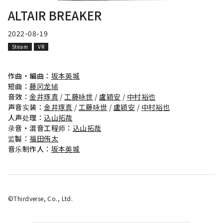
ALTAIR BREAKER
2022-08-19
Steam
VR
作曲・編曲：
坂本英城
短曲：
藤冈龙辅
音效：
金井琢真
/
工藤咏世
/
盧穎安
/
中村裕也
声音实装：
金井琢真
/
工藤咏世
/
盧穎安
/
中村裕也
人声处理：
込山拓哉
录音・混音工程师：
込山拓哉
监製：
福田侑太
音乐制作人：
坂本英城
©️Thirdverse, Co., Ltd.