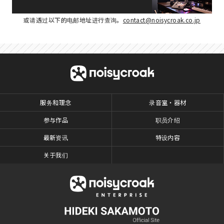
或请透过以下的电邮地址进行查询。
contact@noisycroak.co.jp
服务和理念
录音室・器材
参与作品
职员介绍
最新资讯
特设内容
关于我们