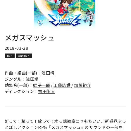
メガスマッシュ
2018-03-28
iOS
Android
作曲・編曲(一部)：
浅田靖
ジングル：
浅田靖
効果音(一部)：
蛭子一郎
/
工藤詠世
/
加藤裕介
ディレクション：
福田侑太
斬って！撃って！放って！木っ端微塵にきもちいい、新感覚ぶっ
とばしアクションRPG『メガスマッシュ』のサウンドの一部を