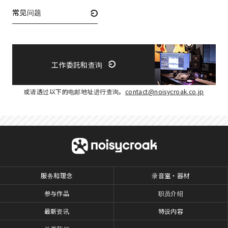
常见问题
工作委託和查询
或请透过以下的电邮地址进行查询。
contact@noisycroak.co.jp
服务和理念
录音室・器材
参与作品
职员介绍
最新资讯
特设内容