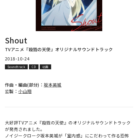
Shout
TVアニメ『殺戮の天使』オリジナルサウンドトラック
2018-10-24
Soundtrack
CD
动画
作曲・編曲(部分)：
坂本英城
监製：
小山翔
大好評TVアニメ『殺戮の天使』のオリジナルサウンドトラック
が発売されました。
ノイジークローク坂本英城が「室内感」にこだわって作る恐怖