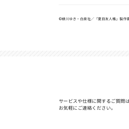
©緑川ゆき・白泉社／「夏目友人帳」製作委員会 ©bush
サービスや仕様に関するご質問
お気軽にご連絡ください。