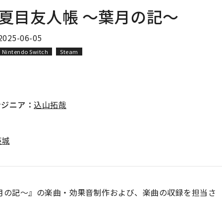
夏目友人帳 〜葉月の記〜
2025-06-05
Nintendo Switch
Steam
ンジニア：
込山拓哉
英城
月の記〜』の楽曲・効果音制作および、楽曲の収録を担当さ