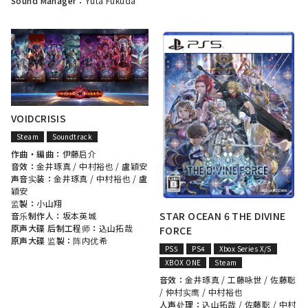
Sound Manager：
Yuta Fukuda
VOIDCRISIS
Steam
Soundtrack
作曲・編曲：
伊藤启介
音效：
金井琢真
/
中村裕也
/
盧穎安
声音实装：
金井琢真
/
中村裕也
/
盧
穎安
监製：
小山翔
STAR OCEAN 6 THE DIVINE
音乐制作人：
坂本英城
原声大碟 后制工程师：
込山拓哉
FORCE
原声大碟 监製：
阵内优希
PS5
PS4
Xbox Series X/S
XBOX ONE
Steam
音效：
金井琢真
/
工藤咏世
/
佐藤聡
/
仲村实鹰
/
中村裕也
人声处理：
込山拓哉
/
佐藤聡
/
中村