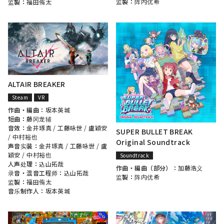
监製：
阵内优希
监製：
福田侑太
ALTAIR BREAKER
Steam
VR
作曲・編曲：
坂本英城
短曲：
藤冈龙辅
音效：
金井琢真
/
工藤咏世
/
盧穎安
SUPER BULLET BREAK
/
中村裕也
Original Soundtrack
声音实装：
金井琢真
/
工藤咏世
/
盧
穎安
/
中村裕也
Soundtrack
人声处理：
込山拓哉
作曲・編曲（部分）：
加藤浩义
录音・混音工程师：
込山拓哉
监製：
阵内优希
监製：
福田侑太
音乐制作人：
坂本英城