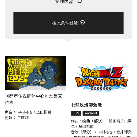
制作内容
按此条件过滤
《都市传说解体中心》发售宣
传片
七龍珠爆裂激戰
声音：
中村裕也
/
込山拓哉
iOS
Android
监製：
工藤瑛
作曲・编曲（部分）：
浅田靖
/
白澤
亮
/
藤冈龙辅
音效（部分）：
中村裕也
/
金井琢真