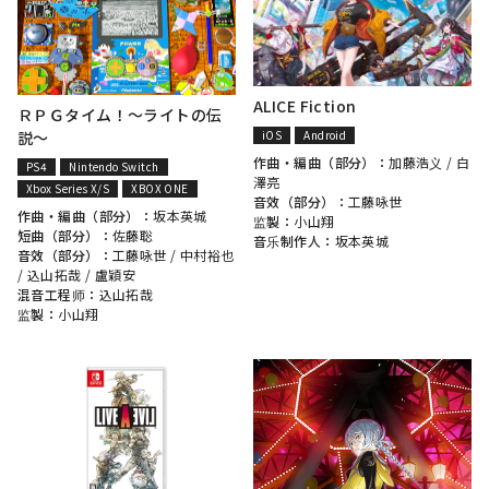
ALICE Fiction
ＲＰＧタイム！～ライトの伝
説～
iOS
Android
作曲・編曲（部分）：
加藤浩义
/
白
PS4
Nintendo Switch
澤亮
Xbox Series X/S
XBOX ONE
音效（部分）：
工藤咏世
作曲・編曲（部分）：
坂本英城
监製：
小山翔
短曲（部分）：
佐藤聡
音乐制作人：
坂本英城
音效（部分）：
工藤咏世
/
中村裕也
/
込山拓哉
/
盧穎安
混音工程师：
込山拓哉
监製：
小山翔