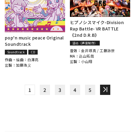
ヒプノシスマイク-Division
Rap Battle- VR BATTLE
《2nd D.R.B》
pop'n music peace Original
活动（声音制作）
Soundtrack
音效：
金井琢真
/
工藤詠世
Soundtrack
CD
MA：
込山拓哉
作曲・编曲：
白澤亮
监製：
小山翔
监製：
加藤浩义
1
2
3
4
5