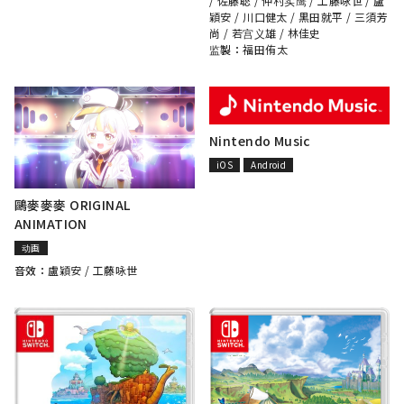
/
佐藤聡
/
仲村实鹰
/
工藤咏世
/
盧
穎安
/
川口健太
/
黒田就平
/
三須芳
尚
/
若宫义雄
/
林佳史
监製：
福田侑太
Nintendo Music
iOS
Android
鷗麥麥麥 ORIGINAL
ANIMATION
动画
音效：
盧穎安
/
工藤咏世