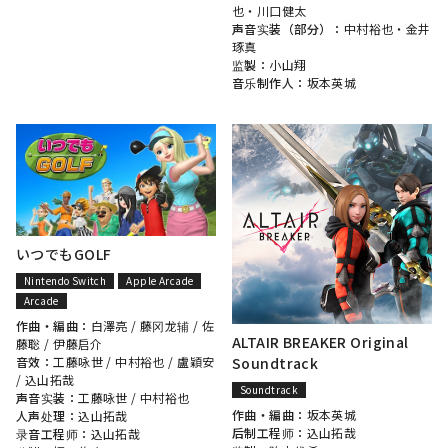
也
・
川口健太
声音实装（部分）：
中村裕也
・
金井
琢真
监製：
小山翔
音乐制作人：
坂本英城
いつでもGOLF
Nintendo Switch
Apple Arcade
Arcade
作曲・編曲：
白澤亮
/
藤冈龙辅
/
佐
ALTAIR BREAKER Original
藤聡
/
伊藤启介
Soundtrack
音效：
工藤咏世
/
中村裕也
/
盧穎安
/
込山拓哉
Soundtrack
声音实装：
工藤咏世
/
中村裕也
作曲・編曲：
坂本英城
人声处理：
込山拓哉
后制工程师：
込山拓哉
录音工程师：
込山拓哉