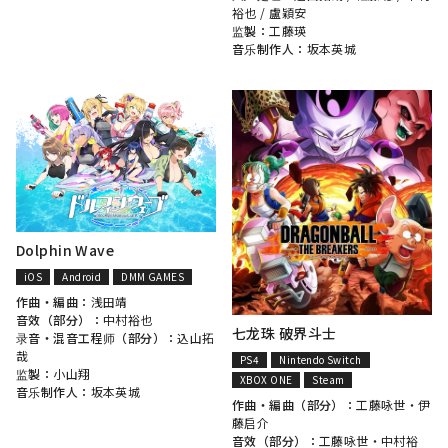
裕也
/
盧穎安
监製：
工藤瑛
音乐制作人：
坂本英城
Dolphin Wave
iOS
Android
DMM GAMES
作曲・編曲：
浅田靖
音效（部分）：
中村裕也
七龙珠 破界斗士
录音・混音工程师（部分）：
込山拓
哉
PS4
Nintendo Switch
监製：
小山翔
XBOX ONE
Steam
音乐制作人：
坂本英城
作曲・編曲（部分）：
工藤咏世
・
伊
藤启介
音效（部分）：
工藤咏世
・
中村裕