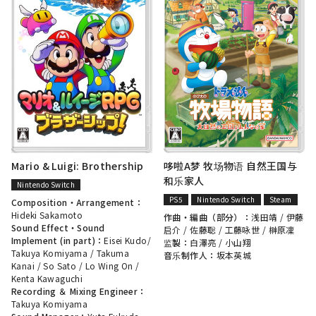
Mario & Luigi: Brothership
哆啦A梦 牧场物语 自然王国与
和乐家人
Nintendo Switch
PS5
Nintendo Switch
Steam
Composition・Arrangement：
Hideki Sakamoto
作曲・編曲（部分）：
浅田靖
/
伊藤
Sound Effect・Sound
启介
/
佐藤聡
/
工藤咏世
/ 榊原凜
Implement (in part)：
Eisei Kudo
/
监製：
白澤亮
/
小山翔
Takuya Komiyama
/
Takuma
音乐制作人：
坂本英城
Kanai
/
So Sato
/
Lo Wing On
/
Kenta Kawaguchi
Recording ＆ Mixing Engineer：
Takuya Komiyama