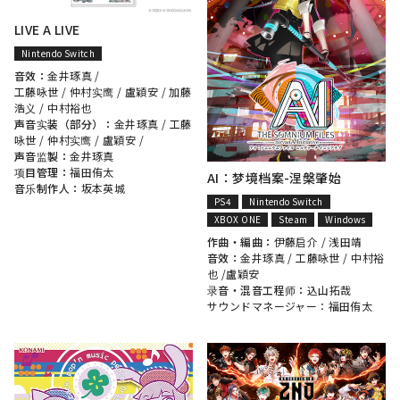
LIVE A LIVE
Nintendo Switch
音效：
金井琢真
/
工藤咏世
/
仲村实鹰
/
盧穎安
/
加藤
浩义
/
中村裕也
声音实装（部分）：
金井琢真
/
工藤
咏世
/
仲村实鹰
/
盧穎安
/
声音监製：
金井琢真
项目管理：
福田侑太
AI：梦境档案-涅槃肇始
音乐制作人：
坂本英城
PS4
Nintendo Switch
XBOX ONE
Steam
Windows
作曲・編曲：
伊藤启介
/
浅田靖
音效：
金井琢真
/
工藤咏世
/
中村裕
也
/
盧穎安
录音・混音工程师：
込山拓哉
サウンドマネージャー：福田侑太