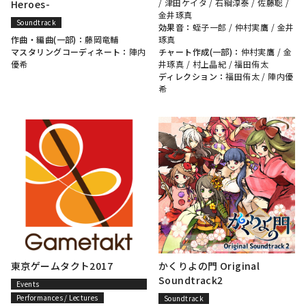
/
津田ケイタ
/
石綱淳泰
/
佐藤聡
/
Heroes-
金井琢真
Soundtrack
効果音：
蛭子一郎
/
仲村実鷹
/
金井
作曲・編曲(一部)：
藤岡竜輔
琢真
マスタリングコーディネート：
陣内
チャート作成(一部)：
仲村実鷹
/
金
優希
井琢真
/
村上晶紀
/
福田侑太
ディレクション：
福田侑太
/
陣内優
希
東京ゲームタクト2017
かくりよの門 Original
Soundtrack2
Events
(organization/planning/production)
Performances / Lectures
Soundtrack