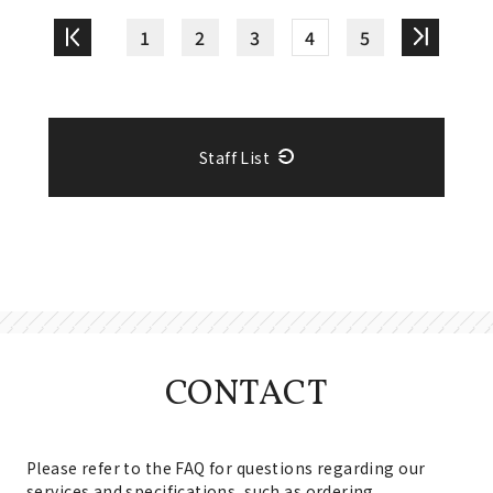
1
2
3
4
5
Staff List
CONTACT
Please refer to the FAQ for questions regarding our
services and specifications, such as ordering