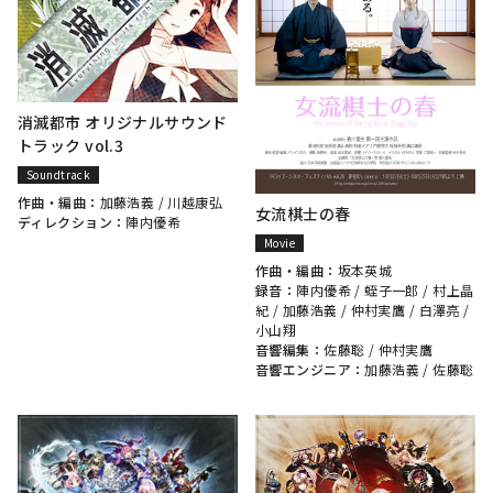
消滅都市 オリジナルサウンド
トラック vol.3
Soundtrack
作曲・編曲：
加藤浩義
/
川越康弘
女流棋士の春
ディレクション：
陣内優希
Movie
作曲・編曲：
坂本英城
録音：
陣内優希
/
蛭子一郎
/
村上晶
紀
/
加藤浩義
/
仲村実鷹
/
白澤亮
/
小山翔
音響編集：
佐藤聡
/
仲村実鷹
音響エンジニア：
加藤浩義
/
佐藤聡