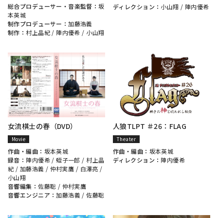
総合プロデューサー・音楽監督：
坂
ディレクション：
小山翔
/
陣内優希
本英城
制作プロデューサー：
加藤浩義
制作：
村上晶紀
/
陣内優希
/
小山翔
女流棋士の春（DVD）
人狼TLPT ＃26：FLAG
Movie
Theater
作曲・編曲：
坂本英城
作曲・編曲：
坂本英城
録音：
陣内優希
/
蛭子一郎
/
村上晶
ディレクション：
陣内優希
紀
/
加藤浩義
/
仲村実鷹
/
白澤亮
/
小山翔
音響編集：
佐藤聡
/
仲村実鷹
音響エンジニア：
加藤浩義
/
佐藤聡