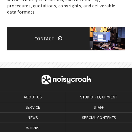
procedures, quotations, copyrights, and deliverable
data formats.
CONTACT
ABOUT US
STUDIO・EQUIPMENT
SERVICE
STAFF
NEWS
SPECIAL CONTENTS
WORKS