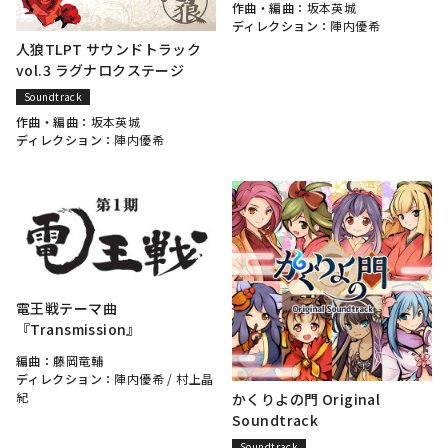
作曲・編曲：
坂本英城
ディレクション：
陣内優希
人狼TLPT サウンドトラック
vol.3 ラグナロクステージ
Soundtrack
作曲・編曲：
坂本英城
ディレクション：
陣内優希
電王戦テーマ曲
『Transmission』
編曲：
藤岡竜輔
ディレクション：
陣内優希
/
村上晶
紀
かくりよの門 Original
Soundtrack
Soundtrack