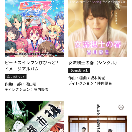
ビーナスイレブンびびっど！
女流棋士の春（シングル）
イメージアルバム
Soundtrack
Soundtrack
作曲・編曲：
坂本英城
ディレクション：
陣内優希
作曲(一部)：
浅田靖
ディレクション：
陣内優希