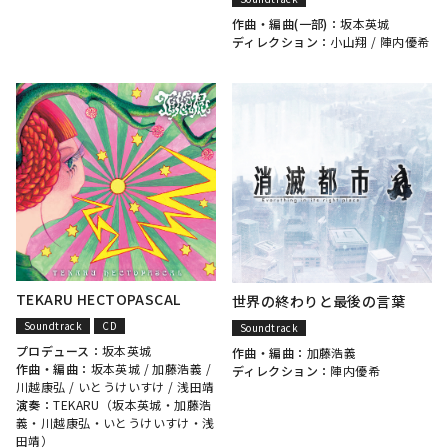
作曲・編曲(一部)：
坂本英城
ディレクション：
小山翔
/
陣内優希
TEKARU HECTOPASCAL
世界の終わりと最後の言葉
Soundtrack
CD
Soundtrack
プロデュース：
坂本英城
作曲・編曲：
加藤浩義
作曲・編曲：
坂本英城
/
加藤浩義
/
ディレクション：
陣内優希
川越康弘
/
いとうけいすけ
/
浅田靖
演奏：
TEKARU（
坂本英城
・
加藤浩
義
・
川越康弘
・
いとうけいすけ
・
浅
田靖
）