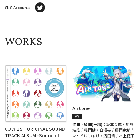
SNS Accounts
WORKS
Airtone
VR
作曲・編曲(一部)：
坂本英城
/
加藤
COLY 1ST ORIGINAL SOUND
浩義
/
稲岡健
/
白澤亮
/
藤岡竜輔
/
TRACK ALBUM -Sound of
いとうけいすけ
/
浅田靖
/
村上徳子