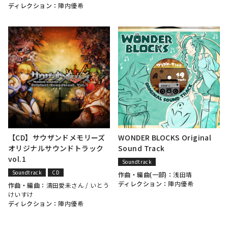
ディレクション：
陣内優希
【CD】サウザンドメモリーズ
WONDER BLOCKS Original
オリジナルサウンドトラック
Sound Track
vol.1
Soundtrack
Soundtrack
CD
作曲・編曲(一部)：
浅田靖
ディレクション：
陣内優希
作曲・編曲：
清田愛未さん /
いとう
けいすけ
ディレクション：
陣内優希