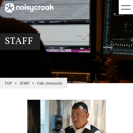
STAFF
TOP
STAFF
Yuki Jinnouchi