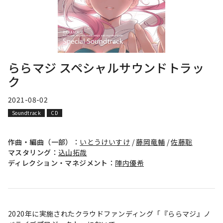
ららマジ スペシャルサウンドトラッ
ク
2021-08-02
Soundtrack
CD
作曲・編曲（一部）：
いとうけいすけ
/
藤岡竜輔
/
佐藤聡
マスタリング：
込山拓哉
ディレクション・マネジメント：
陣内優希
2020年に実施されたクラウドファンディング「『ららマジ』ノ