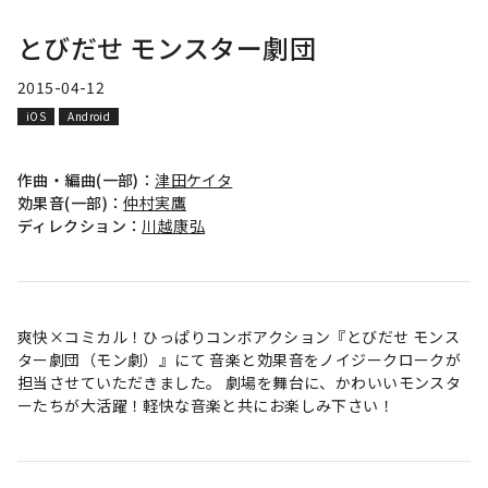
とびだせ モンスター劇団
2015-04-12
iOS
Android
作曲・編曲(一部)：
津田ケイタ
効果音(一部)：
仲村実鷹
ディレクション：
川越康弘
爽快×コミカル！ひっぱりコンボアクション『とびだせ モンス
ター劇団（モン劇）』にて 音楽と効果音をノイジークロークが
担当させていただきました。 劇場を舞台に、かわいいモンスタ
ーたちが大活躍！軽快な音楽と共にお楽しみ下さい！