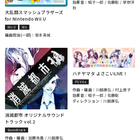
効果音：
蛭子一郎
/
佐藤聡
/
草野洋
秋
大乱闘スマッシュブラザーズ
for Nintendo Wii U
Wii U
Wii
編曲担当(一部)：
坂本英城
ハナヤマタ よさこいLIVE！
PS Vita
作曲・編曲：
川越康弘
/
村上徳子
効果音：
蛭子一郎
/
佐藤聡
ディレクション：
川越康弘
消滅都市 オリジナルサウンド
トラック vol.2
Soundtrack
作曲・編曲：
加藤浩義
/
川越康弘