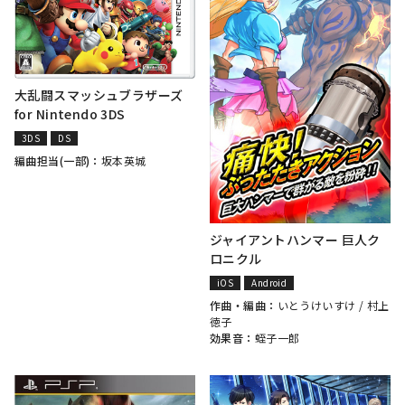
大乱闘スマッシュブラザーズ
for Nintendo 3DS
3DS
DS
編曲担当(一部)：
坂本英城
ジャイアントハンマー 巨人ク
ロニクル
iOS
Android
作曲・編曲：
いとうけいすけ
/
村上
徳子
効果音：
蛭子一郎