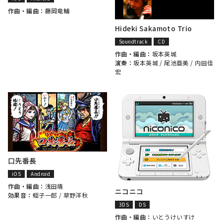
作曲・編曲：
藤岡竜輔
Hideki Sakamoto Trio
Soundtrack
CD
作曲・編曲：
坂本英城
演奏：
坂本英城
/ 尾池亜美 / 内田佳
宏
口先番長
iOS
Android
作曲・編曲：
浅田靖
ニコニコ
効果音：
蛭子一郎
/
草野洋秋
3DS
DS
作曲・編曲：
いとうけいすけ