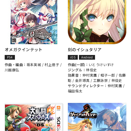
オメガクインテット
刻のイシュタリア
PS4
iOS
Android
作曲・編曲：
坂本英城
/
村上徳子
/
作曲(一部)：
いとうけいすけ
川越康弘
ジングル：
林佳史
効果音：
仲村実鷹
/
蛭子一郎
/
佐藤
聡
/
金井琢真
/
工藤詠世
/
林佳史
サウンドディレクター：
仲村実鷹
/
福田侑太