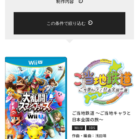
制作内容
この条件で絞り込む
ご当地鉄道 ～ご当地キャラと
日本全国の旅～
Wii U
3DS
作曲・編曲：
浅田靖