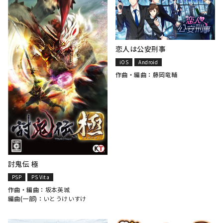
恋人は公安刑事
iOS
Android
作曲・編曲：
藤岡竜輔
討鬼伝 極
PSP
PS Vita
作曲・編曲：
坂本英城
編曲(一部)：
いとうけいすけ