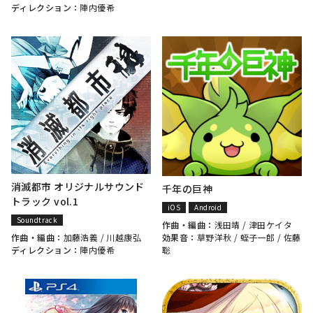
ディレクション：
陣内優希
消滅都市 オリジナルサウンド
千年の巨神
トラック vol.1
iOS
Android
Soundtrack
作曲・編曲：
浅田靖
/
津田ケイタ
効果音：
草野洋秋
/
蛭子一郎
/
佐藤
作曲・編曲：
加藤浩義
/
川越康弘
聡
ディレクション：
陣内優希