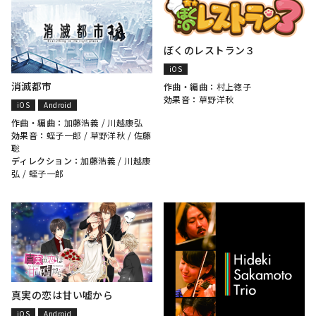
ぼくのレストラン３
iOS
消滅都市
作曲・編曲：
村上徳子
効果音：
草野洋秋
iOS
Android
作曲・編曲：
加藤浩義
/
川越康弘
効果音：
蛭子一郎
/
草野洋秋
/
佐藤
聡
ディレクション：
加藤浩義
/
川越康
弘
/
蛭子一郎
真実の恋は甘い嘘から
iOS
Android