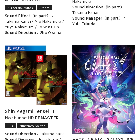
Nakamura
Sound Direction（in part）：
Nintendo Switch
Steam
Takuma Kanai
Sound Effect（in part）：
Sound Manager（in part）：
Takuma Kanai
/
Mio Nakamura
/
Yuta Fukuda
Yuya Nakamura
/
Lo Wing On
Sound Direction：
Sho Oyama
Shin Megami Tensei III:
Nocturne HD REMASTER
PS4
Nintendo Switch
Sound Direction：
Takuma Kanai
HATSUNE MIKU GALAXY LIVE
Sound Designer：
Eisei Kudo
/