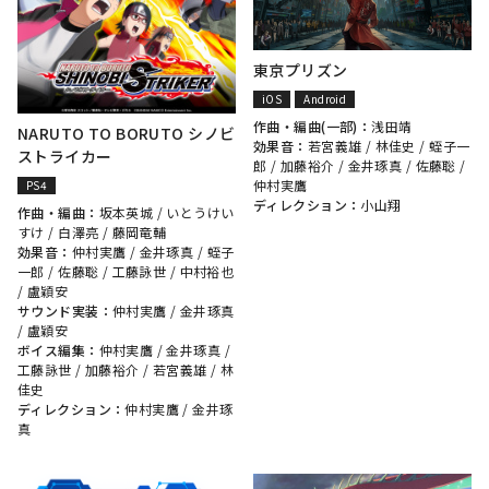
東京プリズン
iOS
Android
作曲・編曲(一部)：
浅田靖
NARUTO TO BORUTO シノビ
効果音：
若宮義雄
/
林佳史
/
蛭子一
ストライカー
郎
/
加藤裕介
/
金井琢真
/
佐藤聡
/
仲村実鷹
PS4
ディレクション：
小山翔
作曲・編曲：
坂本英城
/
いとうけい
すけ
/
白澤亮
/
藤岡竜輔
効果音：
仲村実鷹
/
金井琢真
/
蛭子
一郎
/
佐藤聡
/
工藤詠世
/
中村裕也
/
盧穎安
サウンド実装：
仲村実鷹
/
金井琢真
/
盧穎安
ボイス編集：
仲村実鷹
/
金井琢真
/
工藤詠世
/
加藤裕介
/
若宮義雄
/
林
佳史
ディレクション：
仲村実鷹
/
金井琢
真