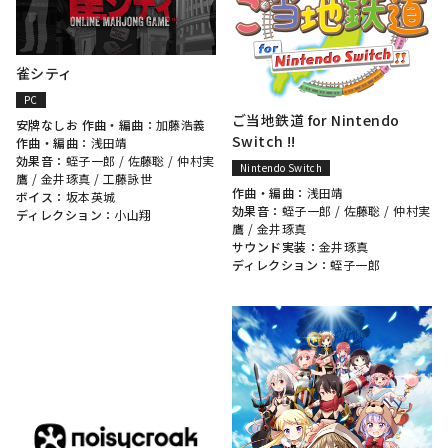
雀シティ
PC
ご当地鉄道 for Nintendo
安牌なしお 作曲・編曲：
加藤浩義
Switch !!
作曲・編曲：
浅田靖
効果音：
蛭子一郎
/
佐藤聡
/
仲村実
Nintendo Switch
鷹
/
金井琢真
/
工藤詠世
作曲・編曲：
浅田靖
ボイス：
坂本英城
効果音：
蛭子一郎
/
佐藤聡
/
仲村実
ディレクション：
小山翔
鷹
/
金井琢真
サウンド実装：
金井琢真
ディレクション：
蛭子一郎