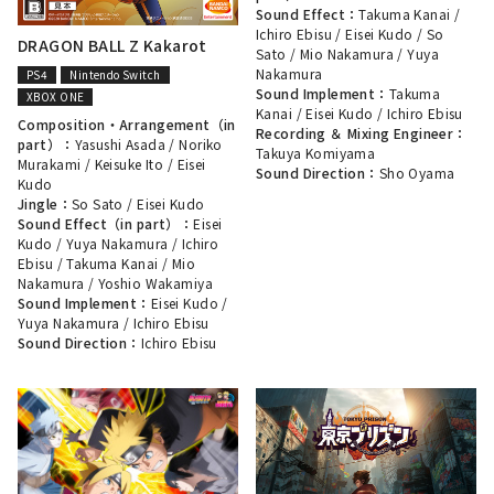
Sound Effect：
Takuma Kanai
/
Ichiro Ebisu /
Eisei Kudo
/
So
DRAGON BALL Z Kakarot
Sato
/
Mio Nakamura
/
Yuya
Nakamura
PS4
Nintendo Switch
Sound Implement：
Takuma
XBOX ONE
Kanai
/
Eisei Kudo
/ Ichiro Ebisu
Composition・Arrangement（in
Recording ＆ Mixing Engineer：
part）：
Yasushi Asada
/
Noriko
Takuya Komiyama
Murakami
/
Keisuke Ito
/
Eisei
Sound Direction：
Sho Oyama
Kudo
Jingle：
So Sato
/
Eisei Kudo
Sound Effect（in part）：
Eisei
Kudo
/
Yuya Nakamura
/ Ichiro
Ebisu /
Takuma Kanai
/
Mio
Nakamura
/
Yoshio Wakamiya
Sound Implement：
Eisei Kudo
/
Yuya Nakamura
/ Ichiro Ebisu
Sound Direction：
Ichiro Ebisu