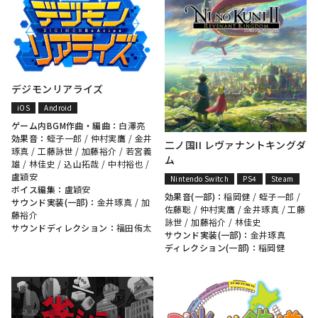
デジモンリアライズ
iOS
Android
ゲーム内BGM作曲・編曲：
白澤亮
効果音：
蛭子一郎
/
仲村実鷹
/
金井
二ノ国II レヴァナントキングダ
琢真
/
工藤詠世
/
加藤裕介
/
若宮義
ム
雄
/
林佳史
/
込山拓哉
/
中村裕也
/
盧穎安
Nintendo Switch
PS4
Steam
ボイス編集：
盧穎安
効果音(一部)：
稲岡健
/
蛭子一郎
/
サウンド実装(一部)：
金井琢真
/
加
佐藤聡
/
仲村実鷹
/
金井琢真
/
工藤
藤裕介
詠世
/
加藤裕介
/
林佳史
サウンドディレクション：
福田侑太
サウンド実装(一部)：
金井琢真
ディレクション(一部)：
稲岡健