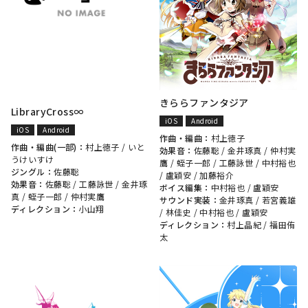
きららファンタジア
LibraryCross∞
iOS
Android
iOS
Android
作曲・編曲：
村上徳子
作曲・編曲(一部)：
村上徳子
/
いと
効果音：
佐藤聡
/
金井琢真
/
仲村実
うけいすけ
鷹
/
蛭子一郎
/
工藤詠世
/
中村裕也
ジングル：
佐藤聡
/
盧穎安
/
加藤裕介
効果音：
佐藤聡
/
工藤詠世
/
金井琢
ボイス編集：
中村裕也
/
盧穎安
真
/
蛭子一郎
/
仲村実鷹
サウンド実装：
金井琢真
/
若宮義雄
ディレクション：
小山翔
/
林佳史
/
中村裕也
/
盧穎安
ディレクション：
村上晶紀
/
福田侑
太