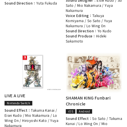
Sound Designer：
Eisei Kudo
/
So
Sound Direction：
Yuta Fukuda
Sato
/
Mio Nakamura
/
Yuya
Nakamura
Voice Editing：
Takuya
Komiyama
/
So Sato
/
Yuya
Nakamura
/
Lo Wing On
Sound Direction：
Yo Kudo
Sound Produce：
Hideki
Sakamoto
LIVE A LIVE
SHAMAN KING Funbari
Nintendo Switch
Chronicle
Sound Effect：
Takuma Kanai
/
iOS
Android
Eisei Kudo
/
Mio Nakamura
/
Lo
Sound Effect：
So Sato
/
Takuma
Wing On
/
Hiroyoshi Kato
/
Yuya
Kanai
/
Lo Wing On
/
Mio
Nakamura