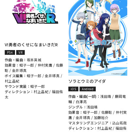
V!勇者のくせになまいきだR
PS4
VR
作曲・編曲：
坂本英城
効果音：
蛭子一郎
/
仲村実鷹
/
佐藤
聡
/
金井琢真
ボイス編集：
蛭子一郎
/
金井琢真
/
ソラとウミのアイダ
村上晶紀
サウンド実装：
蛭子一郎
iOS
Android
ディレクション：
村上晶紀
/
福田侑
作曲・編曲(一部)：
浅田靖
/
藤岡竜
太
輔
/
白澤亮
ジングル：
浅田靖
効果音：
蛭子一郎
/
佐藤聡
/
仲村実
鷹
/
金井琢真
/
加藤裕介
マスタリングエンジニア：
込山拓哉
ディレクション：
村上晶紀
/
福田侑