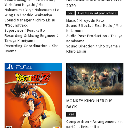
Yoshifumi Hayashi
/
Mio
2020
Nakamura
/
Yuya Nakamura
/
Lo
VR
Events (sound production)
Wing On
/
Yoshio Wakamiya
Sound Manager：
Ichiro Ebisu
Music：
Hiroyoshi Kato
▼Soundtrack
Sound Effects：
Eisei Kudo
/
Mio
Supervisor：
Keisuke Ito
Nakamura
Recording ＆ Mixing Engineer：
Audio Post Production：
Takuya
Takuya Komiyama
Komiyama
Recording Coordination：
Sho
Sound Direction：
Sho Oyama
/
Oyama
Ichiro Ebisu
MONKEY KING: HERO IS
BACK
PS4
Composition・Arrangement（in
part）：
Keisuke Ito