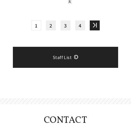
太
1
2
3
4
Staff List
CONTACT