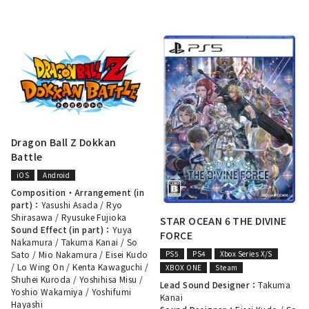
Dragon Ball Z Dokkan
Battle
iOS
Android
Composition・Arrangement (in
part)：
Yasushi Asada
/
Ryo
Shirasawa
/
Ryusuke Fujioka
STAR OCEAN 6 THE DIVINE
Sound Effect (in part)：
Yuya
FORCE
Nakamura
/
Takuma Kanai
/
So
PS5
PS4
Xbox Series X/S
Sato
/
Mio Nakamura
/
Eisei Kudo
/
Lo Wing On
/
Kenta Kawaguchi
/
XBOX ONE
Steam
Shuhei Kuroda
/
Yoshihisa Misu
/
Lead Sound Designer：
Takuma
Yoshio Wakamiya
/
Yoshifumi
Kanai
Hayashi