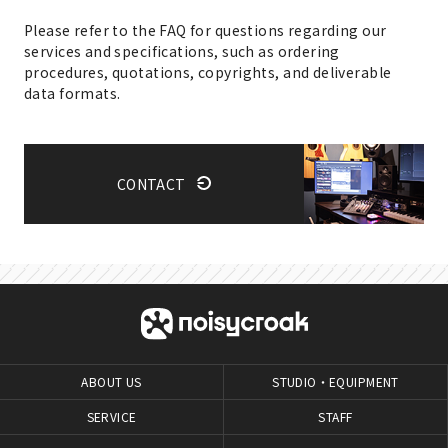
Please refer to the FAQ for questions regarding our
services and specifications, such as ordering
procedures, quotations, copyrights, and deliverable
data formats.
CONTACT
ABOUT US
STUDIO・EQUIPMENT
SERVICE
STAFF