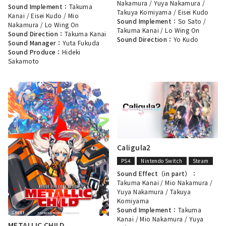
Nakamura
/
Yuya Nakamura
/
Sound Implement：
Takuma
Takuya Komiyama
/
Eisei Kudo
Kanai
/
Eisei Kudo
/
Mio
Sound Implement：
So Sato
/
Nakamura
/
Lo Wing On
Takuma Kanai
/
Lo Wing On
Sound Direction：
Takuma Kanai
Sound Direction：
Yo Kudo
Sound Manager：
Yuta Fukuda
Sound Produce：
Hideki
Sakamoto
Caligula2
PS4
Nintendo Switch
Steam
Sound Effect（in part）：
Takuma Kanai
/
Mio Nakamura
/
Yuya Nakamura
/
Takuya
Komiyama
Sound Implement：
Takuma
Kanai
/
Mio Nakamura
/
Yuya
METALLIC CHILD